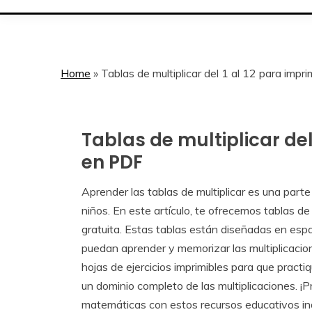
Home
»
Tablas de multiplicar del 1 al 12 para impri
Tablas de multiplicar del 
Hojas
imprimibles
en PDF
Aprender las tablas de multiplicar es una par
May
Calendar
niños. En este artículo, te ofrecemos tablas de 
22,
gratuita. Estas tablas están diseñadas en espa
2024
puedan aprender y memorizar las multiplicacio
hojas de ejercicios imprimibles para que pract
un dominio completo de las multiplicaciones. ¡P
matemáticas con estos recursos educativos in