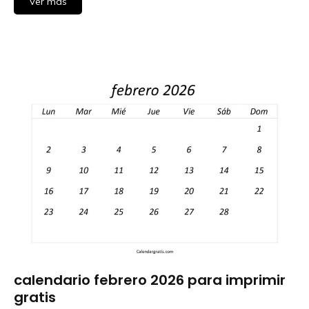
Ver más
calendario febrero 2026 para imprimir
Calendar
Gratis
gratis