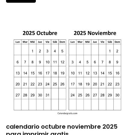
calendario octubre noviembre 2025
Calendar
Gratis
para imprimir gratis