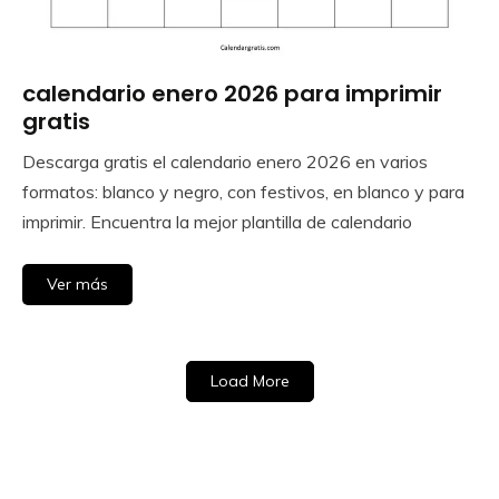
calendario enero 2026 para imprimir
Calendar
Gratis
gratis
Descarga gratis el calendario enero 2026 en varios
August
Calendar
formatos: blanco y negro, con festivos, en blanco y para
27,
imprimir. Encuentra la mejor plantilla de calendario
2025
Ver más
Load More