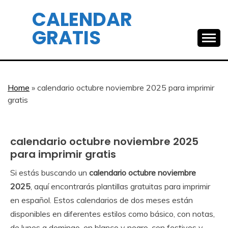
Skip
CALENDAR
to
GRATIS
content
Home
»
calendario octubre noviembre 2025 para imprimir
gratis
calendario octubre noviembre 2025
Calendar
Gratis
para imprimir gratis
Si estás buscando un
calendario octubre noviembre
September
Calendar
2025
, aquí encontrarás plantillas gratuitas para imprimir
3,
en español. Estos calendarios de dos meses están
2025
disponibles en diferentes estilos como básico, con notas,
de lunes a domingo, en blanco y negro, con festivos y