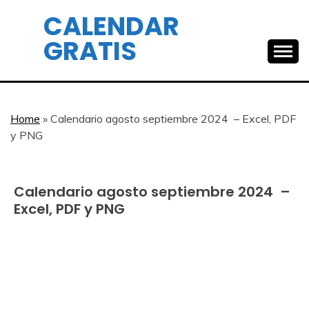
Skip
CALENDAR
to
GRATIS
content
Home
»
Calendario agosto septiembre 2024 – Excel, PDF
y PNG
Calendario agosto septiembre 2024 –
Calendar
Gratis
Excel, PDF y PNG
June
Calendar
9,
2024