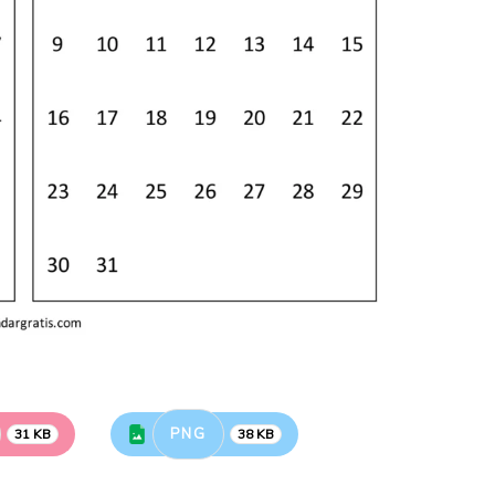
PNG
31 KB
38 KB