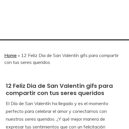
Home
»
12 Feliz Dia de San Valentín gifs para compartir
con tus seres queridos
12 Feliz Dia de San Valentín gifs para
Dia de
San
compartir con tus seres queridos
Valentín
El Día de San Valentín ha llegado y es el momento
January
Calendar
perfecto para celebrar el amor y conectarnos con
3,
nuestros seres queridos. ¿Y qué mejor manera de
2024
expresar tus sentimientos que con un felicitación