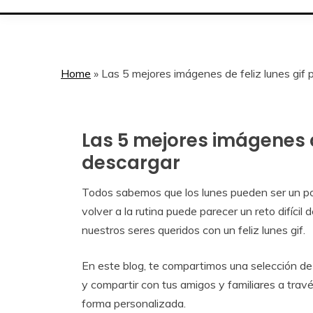
Home
»
Las 5 mejores imágenes de feliz lunes gif 
Las 5 mejores imágenes d
Días de
la
descargar
Semana
Lunes
Todos sabemos que los lunes pueden ser un po
January
Calendar
volver a la rutina puede parecer un reto difícil 
7,
nuestros seres queridos con un feliz lunes gif.
2024
En este blog, te compartimos una selección de 
y compartir con tus amigos y familiares a tra
forma personalizada.