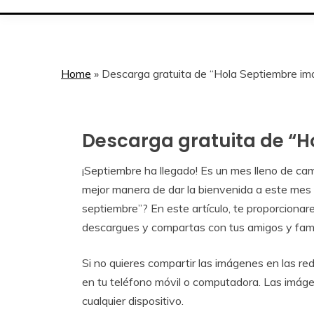
Home
»
Descarga gratuita de “Hola Septiembre i
Descarga gratuita de “
Calendar
Gratis
¡Septiembre ha llegado! Es un mes lleno de ca
August
Calendar
mejor manera de dar la bienvenida a este mes
28,
septiembre”? En este artículo, te proporciona
2023
descargues y compartas con tus amigos y famil
Si no quieres compartir las imágenes en las re
en tu teléfono móvil o computadora. Las imáge
cualquier dispositivo.