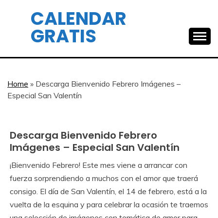
Skip
CALENDAR
to
GRATIS
content
Home
»
Descarga Bienvenido Febrero Imágenes –
Especial San Valentín
Descarga Bienvenido Febrero
Calendar
Gratis
Imágenes – Especial San Valentín
¡Bienvenido Febrero! Este mes viene a arrancar con
January
Calendar
fuerza sorprendiendo a muchos con el amor que traerá
26,
consigo. El día de San Valentín, el 14 de febrero, está a la
2024
vuelta de la esquina y para celebrar la ocasión te traemos
una selección de imágenes con temática de amor para