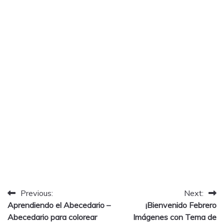
Post
Previous:
Next:
Aprendiendo el Abecedario –
¡Bienvenido Febrero
navigation
Abecedario para colorear
Imágenes con Tema de